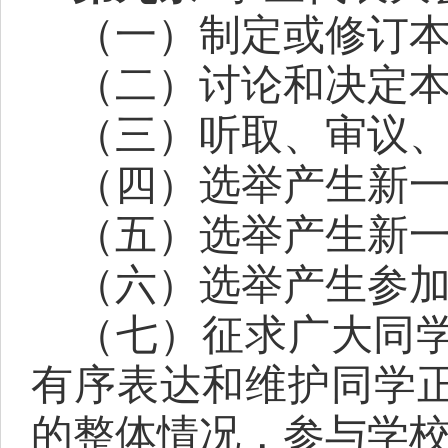
（一）
制定或
修订
（二）
讨论和决定
（三）听取、
审议
（
四
）选举产生新
（
五
）选举产生新
（六）
选举产生
参
（
七
）征求广大同
有序表达和维护同学
的整体情况，
参与学