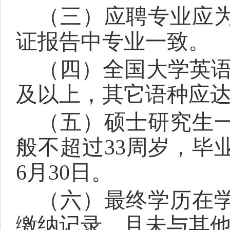
（
三
）
应聘专业应
证报告中专业一致。
（
四
）
全国大学英
及以上
，
其它语种应
（
五
）
硕士研究生
般
不超过
3
3
周岁，毕
6月30日。
（
六
）
最终学历在
缴纳记录，且未与其