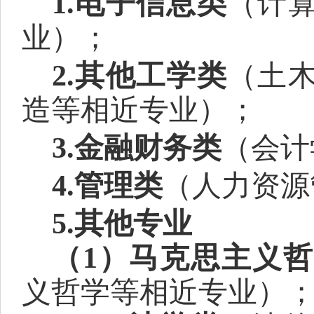
1.
电子信息类
（计
业）；
2.
其他工学类
（土
造
等相
近
专业
）；
3.金融财务类
（会计
4.管理类
（人力资源
5
.其他专业
（
1
）
马克思主义哲
义哲学等
相
近
专业）