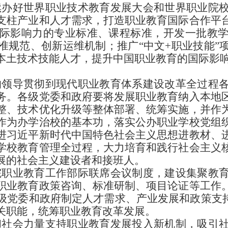
续办好世界职业技术教育发展大会和世界职业院
支柱产业和人才需求，打造职业教育国际合作平
际影响力的专业标准、课程标准，开发一批教
准规范、创新运维机制；推广
“中文+职业技能
本土技术技能人才，提升中国职业教育的国际影
的领导贯彻到现代职业教育体系建设改革全过程
务。各级党委和政府要将发展职业教育纳入本地
整、技术优化升级等整体部署、统筹实施，并作
作为办学治校的基本功，落实公办职业学校党组
进习近平新时代中国特色社会主义思想进教材、
学校教育管理全过程，大力培育和践行社会主义
展的社会主义建设者和接班人。
院职业教育工作部际联席会议制度，建设集聚教
职业教育政策咨询、标准研制、项目论证等工作
级党委和政府制定人才需求、产业发展和政策支
关职能，统筹职业教育改革发展。
和社会力量支持职业教育发展投入新机制，吸引