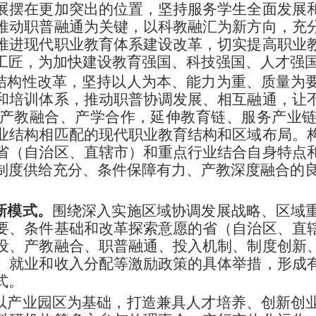
展摆在更加突出的位置，坚持服务学生全面发展
推动职普融通为关键，以科教融汇为新方向，充
推进现代职业教育体系建设改革，切实提高职业
工匠，为加快建设教育强国、科技强国、人才强
结构性改革，坚持以人为本、能力为重、质量为
和培训体系，推动职普协调发展、相互融通，让
产教融合、产学合作，延伸教育链、服务产业
业结构相匹配的现代职业教育结构和区域布局。
省（自治区、直辖市）和重点行业结合自身特点
制度供给充分、条件保障有力、产教深度融合的
新模式。
围绕深入实施区域协调发展战略、区域
要、条件基础和改革探索意愿的省（自治区、直
设、产教融合、职普融通、投入机制、制度创新
、就业和收入分配等激励政策的具体举措，形成
式。
以产业园区为基础，打造兼具人才培养、创新创