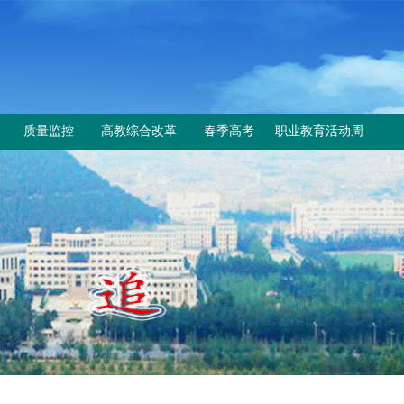
质量监控
高教综合改革
春季高考
职业教育活动周
工作动态
教育部与省教育厅文件
上级文件
规章制度
改革工作推进情况
通知公告
成绩查询