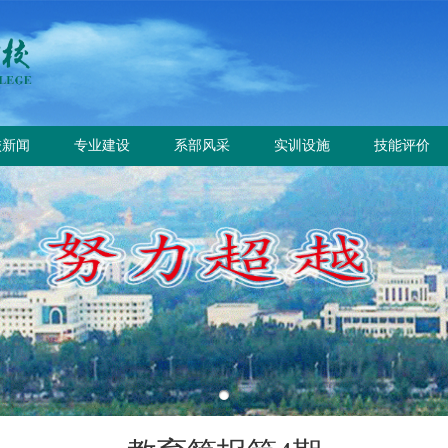
校新闻
专业建设
系部风采
实训设施
技能评价
校要闻
专业设置
电气工程系
总体简介
工作信息
园公告
方案标准建设
电气自动化系
重点实训室
政策规定
教材课程建设
动力工程系
评价计划
师资队伍建设
计量工程系
证书查询
实训资源建设
信息工程系
学生技能大赛
基础教学部