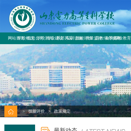
网站首页
学校概况
信息公开
学校新闻
专业建设
系部风采
实训设施
技能评价
质量监控
高教综合改革
春季高考
职业教
学校简介
学校要闻
专业设置
电气工程系
总体简介
工作信息
工作动态
教育部与省教
上级文件
学校章程
校园公告
方案标准建设
电气自动化系
重点实训室
政策规定
规章制度
改革工作推
通知公告
历史沿革
教材课程建设
动力工程系
评价计划
成绩查询
规章制度
师资队伍建设
计量工程系
证书查询
校园风貌
实训资源建设
信息工程系
学生技能大赛
基础教学部
>
技能评价
>
政策规定
最新动态