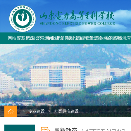
网站首页
学校概况
信息公开
学校新闻
专业建设
系部风采
实训设施
技能评价
质量监控
高教综合改革
春季高考
职业教
学校简介
学校要闻
专业设置
电气工程系
总体简介
工作信息
工作动态
教育部与省教
上级文件
学校章程
校园公告
方案标准建设
电气自动化系
重点实训室
政策规定
规章制度
改革工作推
通知公告
历史沿革
教材课程建设
动力工程系
评价计划
成绩查询
规章制度
师资队伍建设
计量工程系
证书查询
校园风貌
实训资源建设
信息工程系
学生技能大赛
基础教学部
>
专业建设
>
方案标准建设
最新动态