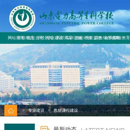
网站首页
学校概况
信息公开
学校新闻
专业建设
系部风采
实训设施
技能评价
质量监控
高教综合改革
春季高考
职业教
学校简介
学校要闻
专业设置
电气工程系
总体简介
工作信息
工作动态
教育部与省教
上级文件
学校章程
校园公告
方案标准建设
电气自动化系
重点实训室
政策规定
规章制度
改革工作推
通知公告
历史沿革
教材课程建设
动力工程系
评价计划
成绩查询
规章制度
师资队伍建设
计量工程系
证书查询
校园风貌
实训资源建设
信息工程系
学生技能大赛
基础教学部
>
专业建设
>
教材课程建设
最新动态