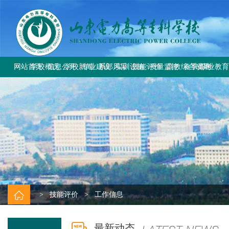
网站首页
学校概况
信息公开
学校新闻
专业建设
系部风采
实训设施
技能评价
质量监控
高教综合改革
春季高考
职业教
学校简介
学校要闻
专业设置
电气工程系
总体简介
工作信息
工作动态
教育部与省教
上级文件
学校章程
校园公告
方案标准建设
电气自动化系
重点实训室
政策规定
规章制度
改革工作推
通知公告
历史沿革
教材课程建设
动力工程系
评价计划
成绩查询
规章制度
师资队伍建设
计量工程系
证书查询
校园风貌
实训资源建设
信息工程系
学生技能大赛
基础教学部
>
技能评价
>
工作信息
最新动态