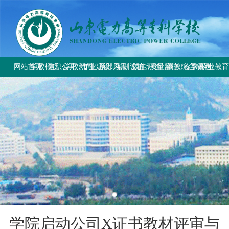
网站首页
学校概况
信息公开
学校新闻
专业建设
系部风采
实训设施
技能评价
质量监控
高教综合改革
春季高考
职业教
学校简介
学校要闻
专业设置
电气工程系
总体简介
工作信息
工作动态
教育部与省教
上级文件
学校章程
校园公告
方案标准建设
电气自动化系
重点实训室
政策规定
规章制度
改革工作推
通知公告
历史沿革
教材课程建设
动力工程系
评价计划
成绩查询
规章制度
师资队伍建设
计量工程系
证书查询
校园风貌
实训资源建设
信息工程系
学生技能大赛
基础教学部
学院启动公司X证书教材评审与