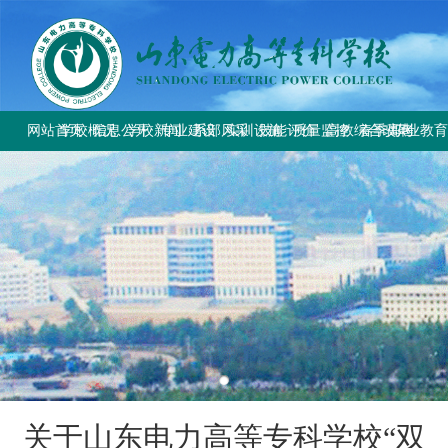
网站首页
学校概况
信息公开
学校新闻
专业建设
系部风采
实训设施
技能评价
质量监控
高教综合改革
春季高考
职业教
学校简介
学校要闻
专业设置
电气工程系
总体简介
工作信息
工作动态
教育部与省教
上级文件
学校章程
校园公告
方案标准建设
电气自动化系
重点实训室
政策规定
规章制度
改革工作推
通知公告
历史沿革
教材课程建设
动力工程系
评价计划
成绩查询
规章制度
师资队伍建设
计量工程系
证书查询
校园风貌
实训资源建设
信息工程系
学生技能大赛
基础教学部
关于山东电力高等专科学校“双