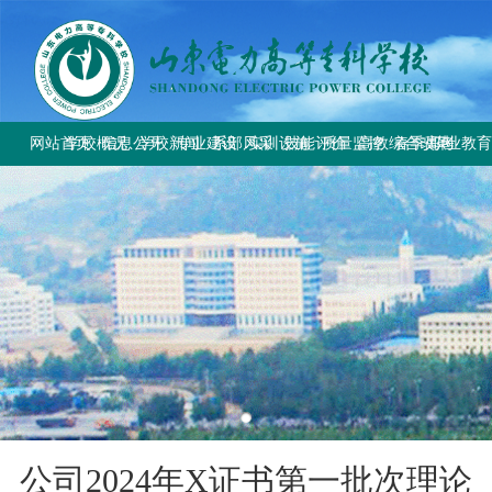
网站首页
学校概况
信息公开
学校新闻
专业建设
系部风采
实训设施
技能评价
质量监控
高教综合改革
春季高考
职业教
学校简介
学校要闻
专业设置
电气工程系
总体简介
工作信息
工作动态
教育部与省教
上级文件
学校章程
校园公告
方案标准建设
电气自动化系
重点实训室
政策规定
规章制度
改革工作推
通知公告
历史沿革
教材课程建设
动力工程系
评价计划
成绩查询
规章制度
师资队伍建设
计量工程系
证书查询
校园风貌
实训资源建设
信息工程系
学生技能大赛
基础教学部
公司2024年X证书第一批次理论