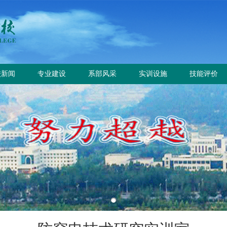
校新闻
专业建设
系部风采
实训设施
技能评价
校要闻
专业设置
电气工程系
总体简介
工作信息
园公告
方案标准建设
电气自动化系
重点实训室
政策规定
教材课程建设
动力工程系
评价计划
师资队伍建设
计量工程系
证书查询
实训资源建设
信息工程系
学生技能大赛
基础教学部