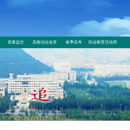
质量监控
高教综合改革
春季高考
职业教育活动周
工作动态
教育部与省教育厅文件
上级文件
规章制度
改革工作推进情况
通知公告
成绩查询