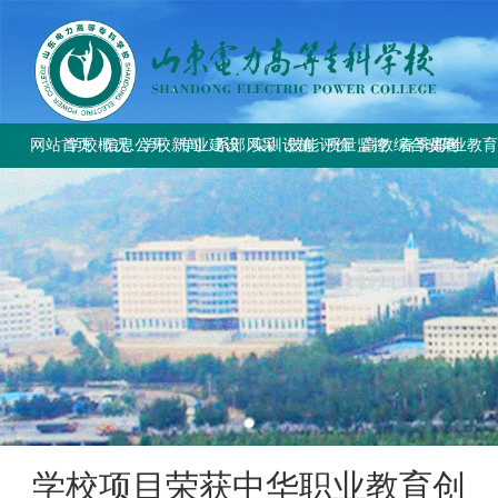
网站首页
学校概况
信息公开
学校新闻
专业建设
系部风采
实训设施
技能评价
质量监控
高教综合改革
春季高考
职业教
学校简介
学校要闻
专业设置
电气工程系
总体简介
工作信息
工作动态
教育部与省教
上级文件
学校章程
校园公告
方案标准建设
电气自动化系
重点实训室
政策规定
规章制度
改革工作推
通知公告
历史沿革
教材课程建设
动力工程系
评价计划
成绩查询
规章制度
师资队伍建设
计量工程系
证书查询
校园风貌
实训资源建设
信息工程系
学生技能大赛
基础教学部
学校项目荣获中华职业教育创