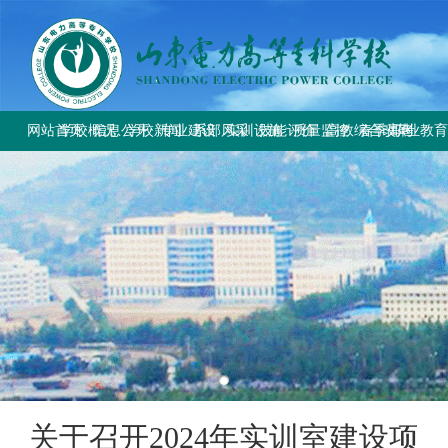
网站首页
学校概况
信息公开
学校新闻
专业建设
系部风采
实训设施
技能评价
质量监控
高教综合改革
春季高考
职业教
学校简介
学校要闻
专业设置
电气工程系
总体简介
工作信息
工作动态
教育部与省教
上级文件
学校章程
校园公告
方案标准建设
电气自动化系
重点实训室
政策规定
规章制度
改革工作推
通知公告
历史沿革
教材课程建设
动力工程系
评价计划
成绩查询
规章制度
师资队伍建设
计量工程系
证书查询
校园风貌
实训资源建设
信息工程系
学生技能大赛
基础教学部
关于召开2024年实训室建设项