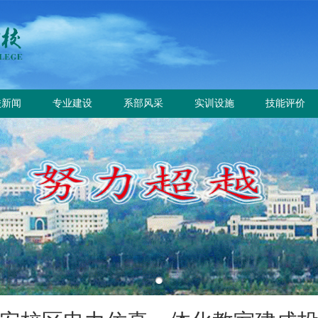
校新闻
专业建设
系部风采
实训设施
技能评价
校要闻
专业设置
电气工程系
总体简介
工作信息
园公告
方案标准建设
电气自动化系
重点实训室
政策规定
教材课程建设
动力工程系
评价计划
师资队伍建设
计量工程系
证书查询
实训资源建设
信息工程系
学生技能大赛
基础教学部