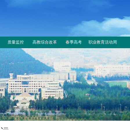
质量监控
高教综合改革
春季高考
职业教育活动周
工作动态
教育部与省教育厅文件
上级文件
规章制度
改革工作推进情况
通知公告
成绩查询