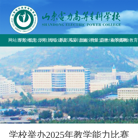
网站首页
学校概况
信息公开
学校新闻
专业建设
系部风采
实训设施
技能评价
质量监控
高教综合改革
春季高考
职业教
学校简介
学校要闻
专业设置
电气工程系
总体简介
工作信息
工作动态
教育部与省教
上级文件
学校章程
校园公告
方案标准建设
电气自动化系
重点实训室
政策规定
规章制度
改革工作推
通知公告
历史沿革
教材课程建设
动力工程系
评价计划
成绩查询
规章制度
师资队伍建设
计量工程系
证书查询
校园风貌
实训资源建设
信息工程系
学生技能大赛
基础教学部
学校举办2025年教学能力比赛