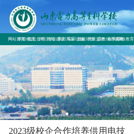
网站首页
学校概况
信息公开
学校新闻
专业建设
系部风采
实训设施
技能评价
质量监控
高教综合改革
春季高考
职业教
学校简介
学校要闻
专业设置
电气工程系
总体简介
工作信息
工作动态
教育部与省教
上级文件
学校章程
校园公告
方案标准建设
电气自动化系
重点实训室
政策规定
规章制度
改革工作推
通知公告
历史沿革
教材课程建设
动力工程系
评价计划
成绩查询
规章制度
师资队伍建设
计量工程系
证书查询
校园风貌
实训资源建设
信息工程系
学生技能大赛
基础教学部
2023级校企合作培养供用电技