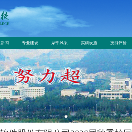
校新闻
专业建设
系部风采
实训设施
技能评价
校要闻
专业设置
电气工程系
总体简介
工作信息
园公告
方案标准建设
电气自动化系
重点实训室
政策规定
教材课程建设
动力工程系
评价计划
师资队伍建设
计量工程系
证书查询
实训资源建设
信息工程系
学生技能大赛
基础教学部