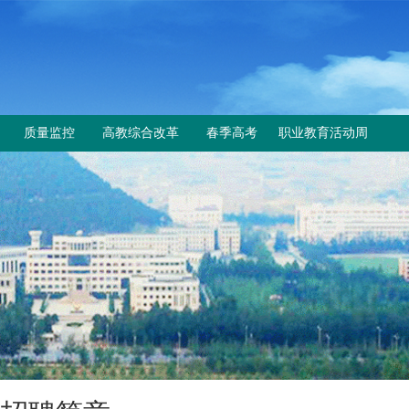
质量监控
高教综合改革
春季高考
职业教育活动周
工作动态
教育部与省教育厅文件
上级文件
规章制度
改革工作推进情况
通知公告
成绩查询