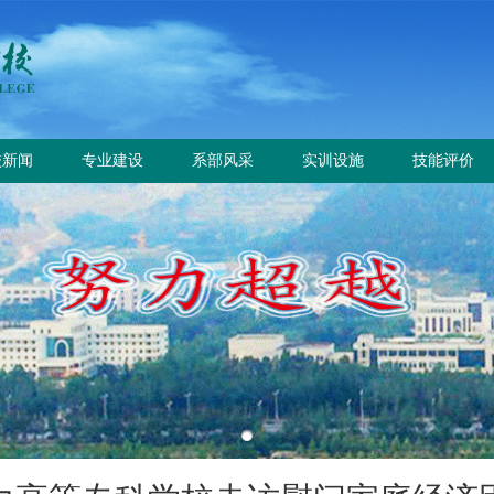
校新闻
专业建设
系部风采
实训设施
技能评价
校要闻
专业设置
电气工程系
总体简介
工作信息
园公告
方案标准建设
电气自动化系
重点实训室
政策规定
教材课程建设
动力工程系
评价计划
师资队伍建设
计量工程系
证书查询
实训资源建设
信息工程系
学生技能大赛
基础教学部