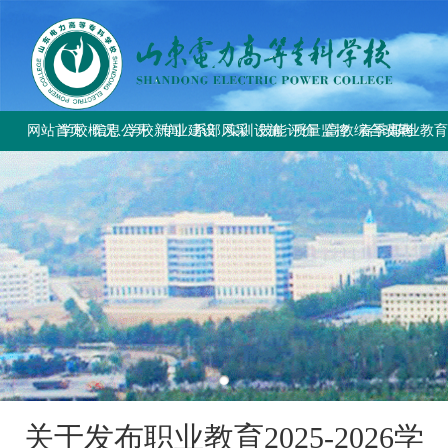
网站首页
学校概况
信息公开
学校新闻
专业建设
系部风采
实训设施
技能评价
质量监控
高教综合改革
春季高考
职业教
学校简介
学校要闻
专业设置
电气工程系
总体简介
工作信息
工作动态
教育部与省教
上级文件
学校章程
校园公告
方案标准建设
电气自动化系
重点实训室
政策规定
规章制度
改革工作推
通知公告
历史沿革
教材课程建设
动力工程系
评价计划
成绩查询
规章制度
师资队伍建设
计量工程系
证书查询
校园风貌
实训资源建设
信息工程系
学生技能大赛
基础教学部
关于发布职业教育2025-2026学