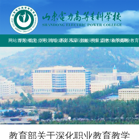
网站首页
学校概况
信息公开
学校新闻
专业建设
系部风采
实训设施
技能评价
质量监控
高教综合改革
春季高考
职业教
学校简介
学校要闻
专业设置
电气工程系
总体简介
工作信息
工作动态
教育部与省教
上级文件
学校章程
校园公告
方案标准建设
电气自动化系
重点实训室
政策规定
规章制度
改革工作推
通知公告
历史沿革
教材课程建设
动力工程系
评价计划
成绩查询
规章制度
师资队伍建设
计量工程系
证书查询
校园风貌
实训资源建设
信息工程系
学生技能大赛
基础教学部
教育部关于深化职业教育教学