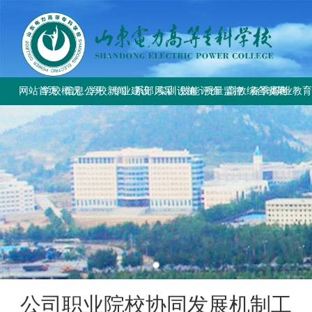
网站首页
学校概况
信息公开
学校新闻
专业建设
系部风采
实训设施
技能评价
质量监控
高教综合改革
春季高考
职业教
学校简介
学校要闻
专业设置
电气工程系
总体简介
工作信息
工作动态
教育部与省教
上级文件
学校章程
校园公告
方案标准建设
电气自动化系
重点实训室
政策规定
规章制度
改革工作推
通知公告
历史沿革
教材课程建设
动力工程系
评价计划
成绩查询
规章制度
师资队伍建设
计量工程系
证书查询
校园风貌
实训资源建设
信息工程系
学生技能大赛
基础教学部
公司职业院校协同发展机制工