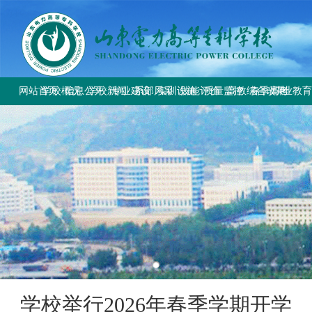
网站首页
学校概况
信息公开
学校新闻
专业建设
系部风采
实训设施
技能评价
质量监控
高教综合改革
春季高考
职业教
学校简介
学校要闻
专业设置
电气工程系
总体简介
工作信息
工作动态
教育部与省教
上级文件
学校章程
校园公告
方案标准建设
电气自动化系
重点实训室
政策规定
规章制度
改革工作推
通知公告
历史沿革
教材课程建设
动力工程系
评价计划
成绩查询
规章制度
师资队伍建设
计量工程系
证书查询
校园风貌
实训资源建设
信息工程系
学生技能大赛
基础教学部
学校举行2026年春季学期开学