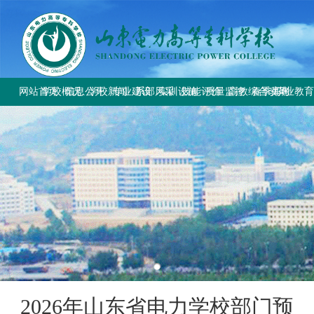
网站首页
学校概况
信息公开
学校新闻
专业建设
系部风采
实训设施
技能评价
质量监控
高教综合改革
春季高考
职业教
学校简介
学校要闻
专业设置
电气工程系
总体简介
工作信息
工作动态
教育部与省教
上级文件
学校章程
校园公告
方案标准建设
电气自动化系
重点实训室
政策规定
规章制度
改革工作推
通知公告
历史沿革
教材课程建设
动力工程系
评价计划
成绩查询
规章制度
师资队伍建设
计量工程系
证书查询
校园风貌
实训资源建设
信息工程系
学生技能大赛
基础教学部
2026年山东省电力学校部门预