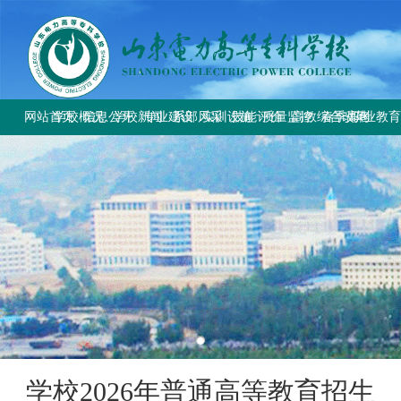
网站首页
学校概况
信息公开
学校新闻
专业建设
系部风采
实训设施
技能评价
质量监控
高教综合改革
春季高考
职业教
学校简介
学校要闻
专业设置
电气工程系
总体简介
工作信息
工作动态
教育部与省教
上级文件
学校章程
校园公告
方案标准建设
电气自动化系
重点实训室
政策规定
规章制度
改革工作推
通知公告
历史沿革
教材课程建设
动力工程系
评价计划
成绩查询
规章制度
师资队伍建设
计量工程系
证书查询
校园风貌
实训资源建设
信息工程系
学生技能大赛
基础教学部
学校2026年普通高等教育招生