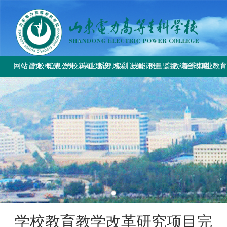
网站首页
学校概况
信息公开
学校新闻
专业建设
系部风采
实训设施
技能评价
质量监控
高教综合改革
春季高考
职业教
学校简介
学校要闻
专业设置
电气工程系
总体简介
工作信息
工作动态
教育部与省教
上级文件
学校章程
校园公告
方案标准建设
电气自动化系
重点实训室
政策规定
规章制度
改革工作推
通知公告
历史沿革
教材课程建设
动力工程系
评价计划
成绩查询
规章制度
师资队伍建设
计量工程系
证书查询
校园风貌
实训资源建设
信息工程系
学生技能大赛
基础教学部
学校教育教学改革研究项目完