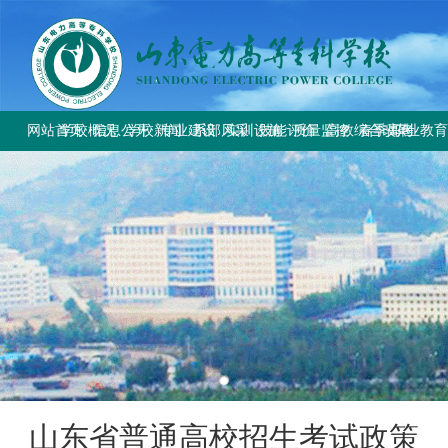
网站首页
学校概况
信息公开
学校新闻
专业建设
系部风采
实训设施
技能评价
质量监控
高教综合改革
春季高考
职业教
学校简介
学校要闻
专业设置
电气工程系
总体简介
工作信息
工作动态
教育部与省教
上级文件
学校章程
校园公告
方案标准建设
电气自动化系
重点实训室
政策规定
规章制度
改革工作推
通知公告
历史沿革
教材课程建设
动力工程系
评价计划
成绩查询
规章制度
师资队伍建设
计量工程系
证书查询
校园风貌
实训资源建设
信息工程系
学生技能大赛
基础教学部
山东省普通高校招生考试政策