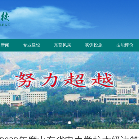
校新闻
专业建设
系部风采
实训设施
技能评价
校要闻
专业设置
电气工程系
总体简介
工作信息
园公告
方案标准建设
电气自动化系
重点实训室
政策规定
教材课程建设
动力工程系
评价计划
师资队伍建设
计量工程系
证书查询
实训资源建设
信息工程系
学生技能大赛
基础教学部