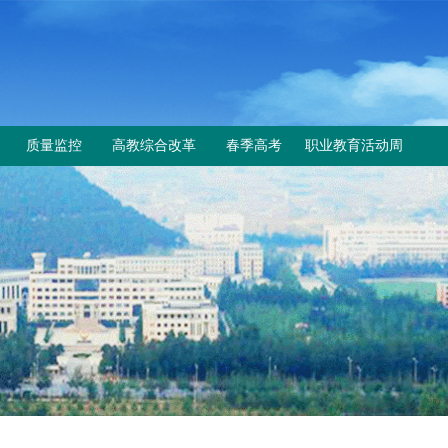
质量监控
高教综合改革
春季高考
职业教育活动周
工作动态
教育部与省教育厅文件
上级文件
规章制度
改革工作推进情况
通知公告
成绩查询