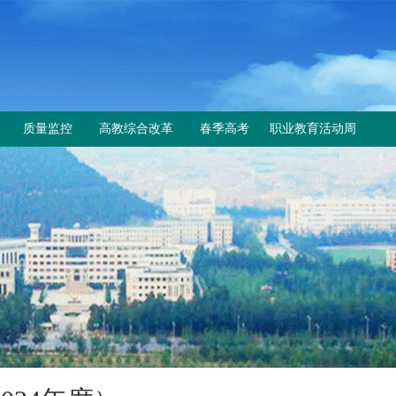
质量监控
高教综合改革
春季高考
职业教育活动周
工作动态
教育部与省教育厅文件
上级文件
规章制度
改革工作推进情况
通知公告
成绩查询