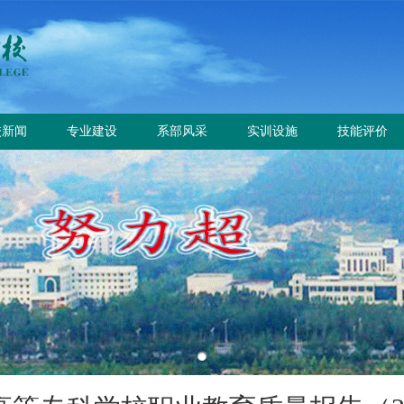
校新闻
专业建设
系部风采
实训设施
技能评价
校要闻
专业设置
电气工程系
总体简介
工作信息
园公告
方案标准建设
电气自动化系
重点实训室
政策规定
教材课程建设
动力工程系
评价计划
师资队伍建设
计量工程系
证书查询
实训资源建设
信息工程系
学生技能大赛
基础教学部