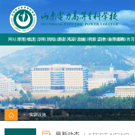
网站首页
学校概况
信息公开
学校新闻
专业建设
系部风采
实训设施
技能评价
质量监控
高教综合改革
春季高考
职业教
学校简介
学校要闻
专业设置
电气工程系
总体简介
工作信息
工作动态
教育部与省教
上级文件
学校章程
校园公告
方案标准建设
电气自动化系
重点实训室
政策规定
规章制度
改革工作推
通知公告
历史沿革
教材课程建设
动力工程系
评价计划
成绩查询
规章制度
师资队伍建设
计量工程系
证书查询
校园风貌
实训资源建设
信息工程系
学生技能大赛
基础教学部
>
实训设施
最新动态