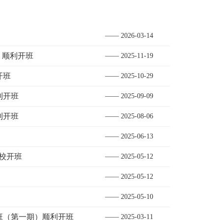
—— 2026-03-14
）顺利开班
—— 2025-11-19
开班
—— 2025-10-29
利开班
—— 2025-09-09
利开班
—— 2025-08-06
—— 2025-06-13
校开班
—— 2025-05-12
—— 2025-05-12
—— 2025-05-10
班（第一期）顺利开班
—— 2025-03-11