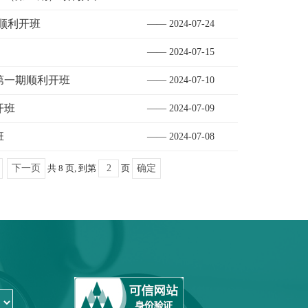
)顺利开班
—— 2024-07-24
—— 2024-07-15
第一期顺利开班
—— 2024-07-10
开班
—— 2024-07-09
班
—— 2024-07-08
下一页
共 8 页, 到第
页
确定