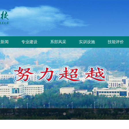
校新闻
专业建设
系部风采
实训设施
技能评价
校要闻
专业设置
电气工程系
总体简介
工作信息
园公告
方案标准建设
电气自动化系
重点实训室
政策规定
教材课程建设
动力工程系
评价计划
师资队伍建设
计量工程系
证书查询
实训资源建设
信息工程系
学生技能大赛
基础教学部